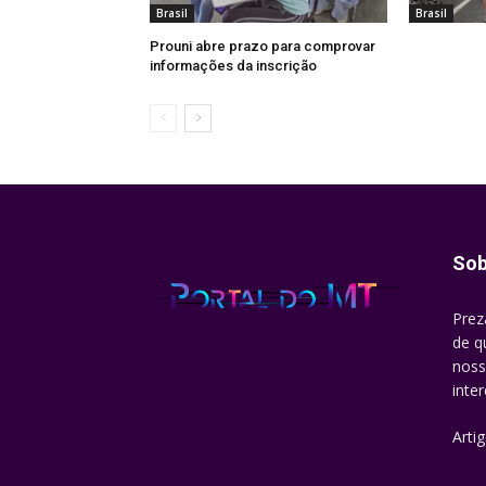
Brasil
Brasil
Prouni abre prazo para comprovar
informações da inscrição
Sob
Prez
de q
noss
inte
Arti