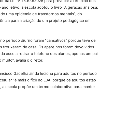
or da Lei nº 15.100/2025 para provocar a reflexão dos
ano letivo, a escola adotou o livro “A geração ansiosa:
ndo uma epidemia de transtornos mentais”, do
rência para a criação de um projeto pedagógico em
a no período diurno foram “cansativos” porque teve de
os trouxeram de casa. Os aparelhos foram devolvidos
da escola retirar o telefone dos alunos, apenas um pai
muito”, avalia o diretor.
ancisco Gadelha ainda leciona para adultos no período
elular “é mais difícil no EJA, porque os adultos estão
s, a escola propõe um termo colaborativo para manter