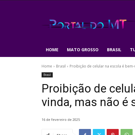
HOME
MATO GROSSO
BRASIL
T
Home
Brasil
Proibição de celular na escola é bem-
Brasil
Proibição de celul
vinda, mas não é s
16 de fevereiro de 2025