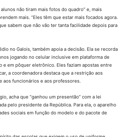
 alunos não tiram mais fotos do quadro” e, mais
prendem mais. “Eles têm que estar mais focados agora.
rque sabem que não vão ter tanta facilidade depois para
édio no Galois, também apoia a decisão. Ela se recorda
lunos jogando no celular inclusive em plataforma de
ho e em pôquer eletrônico. Eles faziam apostas entre
ar, a coordenadora destaca que a restrição aos
e aos funcionários e aos professores.
gio, acha que “ganhou um presentão” com a lei
a pelo presidente da República. Para ela, o aparelho
ades sociais em função do modelo e do pacote de
spírito das escolas que exigem o uso de uniforme