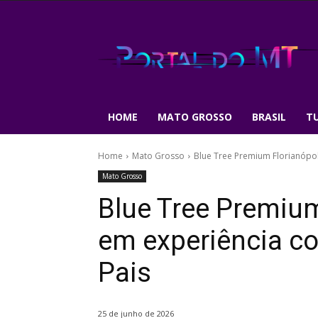
HOME
MATO GROSSO
BRASIL
T
Home
Mato Grosso
Blue Tree Premium Florianópol
Mato Grosso
Blue Tree Premium
em experiência co
Pais
25 de junho de 2026