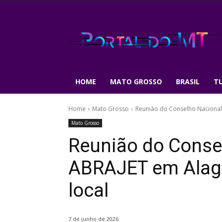
HOME
MATO GROSSO
BRASIL
T
Home
Mato Grosso
Reunião do Conselho Nacional 
Mato Grosso
Reunião do Conse
ABRAJET em Alago
local
7 de junho de 2026