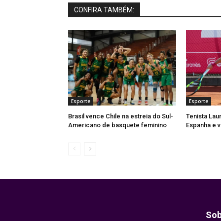
CONFIRA TAMBÉM:
Esporte
Esporte
Brasil vence Chile na estreia do Sul-
Tenista Lau
Americano de basquete feminino
Espanha e v
Sob