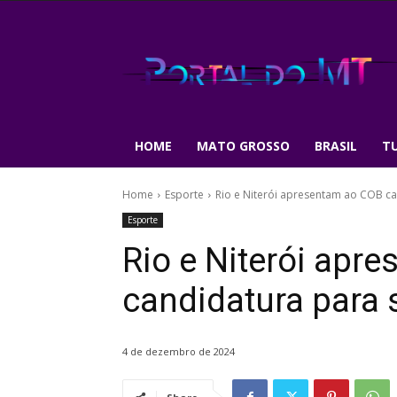
HOME
MATO GROSSO
BRASIL
T
Home
Esporte
Rio e Niterói apresentam ao COB ca
Esporte
Rio e Niterói apr
candidatura para
4 de dezembro de 2024