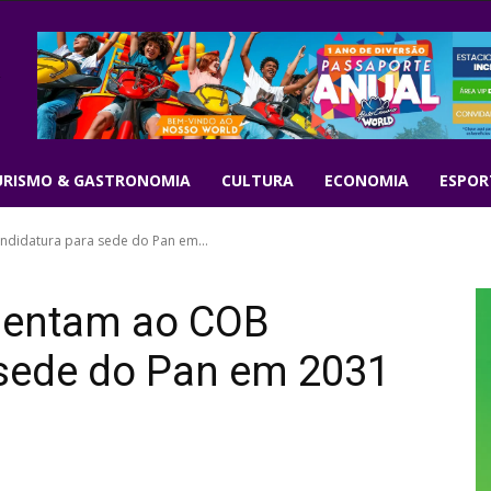
URISMO & GASTRONOMIA
CULTURA
ECONOMIA
ESPOR
ndidatura para sede do Pan em...
esentam ao COB
 sede do Pan em 2031