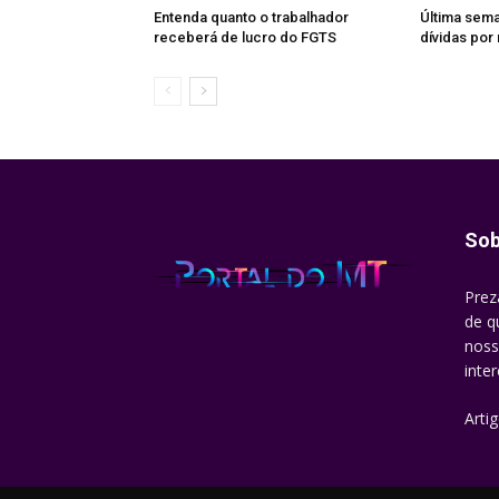
Entenda quanto o trabalhador
Última sema
receberá de lucro do FGTS
dívidas por
Sob
Prez
de q
noss
inte
Arti