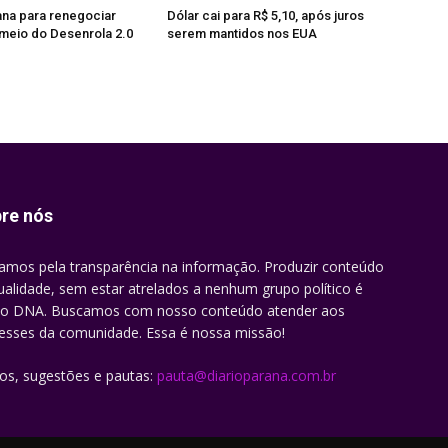
na para renegociar
Dólar cai para R$ 5,10, após juros
 meio do Desenrola 2.0
serem mantidos nos EUA
re nós
amos pela transparência na informação. Produzir conteúdo
ualidade, sem estar atrelados a nenhum grupo político é
o DNA. Buscamos com nosso conteúdo atender aos
resses da comunidade. Essa é nossa missão!
gos, sugestões e pautas:
pauta@diarioparana.com.br