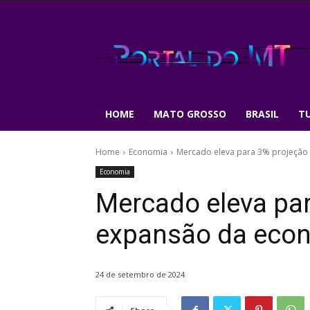
HOME
MATO GROSSO
BRASIL
T
Home
Economia
Mercado eleva para 3% projeção
Economia
Mercado eleva par
expansão da eco
24 de setembro de 2024