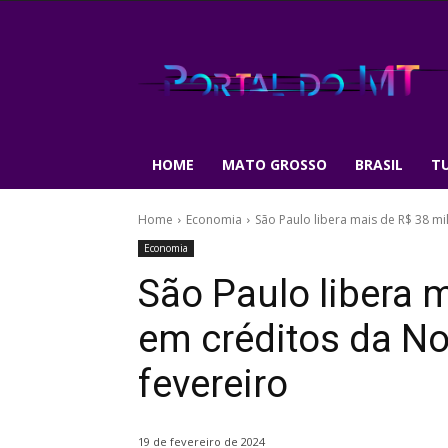
HOME
MATO GROSSO
BRASIL
T
Home
Economia
São Paulo libera mais de R$ 38 mi
Economia
São Paulo libera 
em créditos da No
fevereiro
19 de fevereiro de 2024